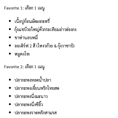
Favorite 1: เลือก 1 เมนู
เนื้อปูก้อนผัดผงกะหรี่
กุ้งแชบ๊วยใหญ่คั่วกระเทียมอ่าวฮ่องกง
ขาห่านอบหมี่
ออเดิร์ฟ 2 สี (โหงวก๊วย & กุ้งวาซาบิ)
หมูตงโพ
Favorite 2: เลือก 1 เมนู
ปลากะพงทอดน้ำปลา
ปลากะพงเจี๋ยนพริกไทยสด
ปลากะพงนึ่งมะนาว
ปลากะพงนึ่งซีอิ๊ว
ปลากะพงราดพริกสามรส