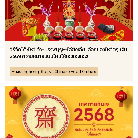
วิธีจัดโต๊ะไหว้เจ้า-บรรพบุรุษ-ไฉ่ซิงเอี้ย เลือกของไหว้ตรุษจีน
2569 ความหมายแบบไหนให้เฮงเฮงเฮง!!
Huasenghong Blogs
Chinese Food Culture