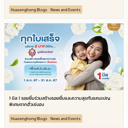
Huasenghong Blogs
News and Events
1 บิล 1 รอยยิ้มร่วมสร้างรอยยิ้มและความสุขกับแคมเปญ
พิเศษจากฮั่วเซ่งฮง
Huasenghong Blogs
News and Events