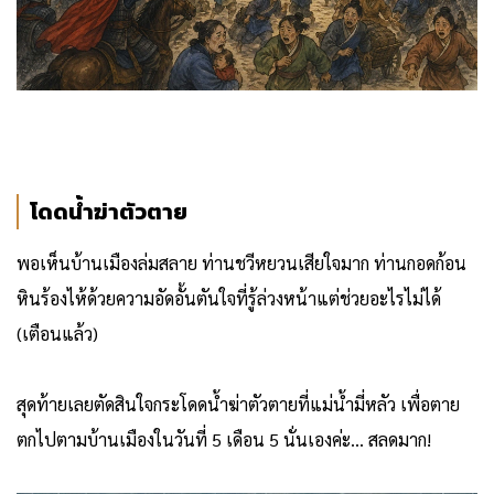
โดดน้ำฆ่าตัวตาย
พอเห็นบ้านเมืองล่มสลาย ท่านชวีหยวนเสียใจมาก ท่านกอดก้อน
หินร้องไห้ด้วยความอัดอั้นตันใจที่รู้ล่วงหน้าแต่ช่วยอะไรไม่ได้
(เตือนแล้ว)
สุดท้ายเลยตัดสินใจกระโดดน้ำฆ่าตัวตายที่แม่น้ำมี่หลัว เพื่อตาย
ตกไปตามบ้านเมืองในวันที่ 5 เดือน 5 นั่นเองค่ะ... สลดมาก!