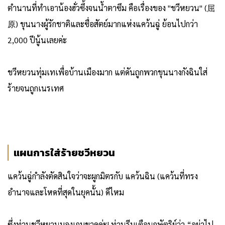
ตำนานที่ทำเอาน้องฮั่วซึ้งจนน้ำตาซึม คือเรื่องของ "ชวีหยวน" (屈
原) ขุนนางผู้รักชาติและซื่อสัตย์มากแห่งแคว้นฉู่ ย้อนไปกว่า
2,000 ปีนู้นเลยค่ะ
ชวีหยวนทุ่มเทเพื่อบ้านเมืองมาก แต่ดันถูกพวกขุนนางกังฉินใส่
ร้ายจนถูกเนรเทศ
แผนการใส่ร้ายชวีหยวน
แคว้นฉู่กำลังตัดสินใจว่าจะผูกมิตรกับ แคว้นฉิน (แคว้นที่ทรง
อำนาจและโหดที่สุดในยุคนั้น) ดีไหม
ซึ่งท่านชวีหยวนมองเกมขาดค่ะ! ท่านรีบเตือนกษัตริย์ว่า “อย่าไป