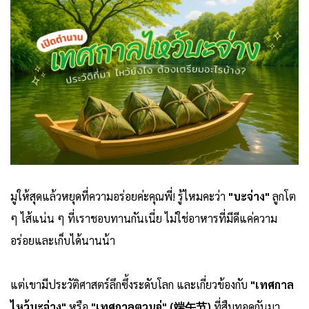
มูให้สุดแล้วหยุดที่ความอร่อยค่ะคุณพี่! รู้ไหมคะว่า
"บะจ่าง"
ลูกโต
ๆ ไส้แน่น ๆ ที่เราชอบทานกันเนี่ย ไม่ใช่อาหารที่มีดีแค่ความ
อร่อยและเก็บได้นานน้า
แต่เขามีประวัติศาสตร์ลึกซึ้งระดับโลก และเกี่ยวข้องกับ
"เทศกาล
ไหว้บะจ่าง"
หรือ
"เทศกาลตวนอู่" (端午节)
ที่สืบทอดกันมา