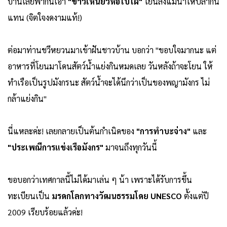
บ้านเลยพากันเอา
"ข้าวเหนียวห่อใบไผ่"
โยนลงแม่น้ำให้ปลากิน
แทน (จิตใจงดงามแท้!)
ต่อมาท่านชวีหยวนมาเข้าฝันชาวบ้าน บอกว่า "ขอบใจมากนะ แต่
อาหารที่โยนมาโดนสัตว์น้ำแย่งกินหมดเลย วันหลังถ้าจะโยน ให้
ทำเรือเป็นรูปมังกรนะ สัตว์น้ำจะได้นึกว่าเป็นของพญามังกร ไม่
กล้าแย่งกิน"
นี่แหละค่ะ! เลยกลายเป็นต้นกำเนิดของ
"การทำบะจ่าง"
และ
"ประเพณีการแข่งเรือมังกร"
มาจนถึงทุกวันนี้
ขอบอกว่าเทศกาลนี้ไม่ได้มาเล่น ๆ น้า เพราะได้รับการขึ้น
ทะเบียนเป็น
มรดกโลกทางวัฒนธรรมโดย UNESCO
ตั้งแต่ปี
2009 เรียบร้อยแล้วค่ะ!