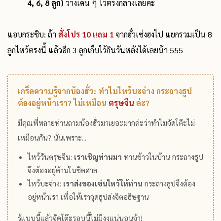
4, 6, 8 ลูก)
วางเด่น ๆ ไว้ตรงกลางเลยค่ะ
แอบกระซิบ: ถ้า
สั่งโปร 10 แถม 1
จากฮั่วเซ่งฮงไป แยกรวมเป็น 8
ลูกไหว้ตรงนี้ แล้วอีก 3 ลูกเก็บไว้กินวันหลังได้เลยน้า 555
เกร็ดความรู้จากน้องฮั่ว: ทำไมไหว้บะจ่าง กระถางธูป
ต้องอยู่หน้าเรา? ไม่เหมือน
ตรุษจีน
ล่ะ?
มีคุณพี่หลายท่านถามน้องฮั่วมาเยอะมากค่ะว่าทำไมจัดโต๊ะไม่
เหมือนกัน? นั่นเพราะ...
ไหว้วันตรุษจีน:
เราเชิญท่านมา
ทานข้าวในบ้าน กระถางธูป
จึงต้องอยู่ด้านในชิดศาล
ไหว้บะจ่าง:
เราส่งของเซ่นไหว้ให้ท่าน
กระถางธูปจึงต้อง
อยู่หน้าเรา เพื่อให้เราจุดธูปส่งจิตอธิษฐาน
รู้แบบนี้แล้วจัดโต๊ะรอบนี้ไม่มีงงแน่นอนจ้า!