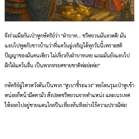
จึงร่วมมือกันเป่าหูกษัตริย์ว่า "ฝ่าบาท... ชวีหยวนมันอวดดี! มัน
แอบไปพูดกับชาวบ้านว่าที่แคว้นฉู่เจริญได้ทุกวันนี้เพราะสติ
ปัญญาของมันคนเดียว ไม่เกี่ยวกับฝ่าบาทเลย แถมมันยังแอบไป
ฝักใฝ่แคว้นอื่น เป็นพวกทรยศขายชาติพ่ะย่ะค่ะ!"
กษัตริย์ฉู่ไหวหวังดันเป็นพวก "หูเบาขี้ระแวง" พอโดนรุมเป่าหูเข้า
หน่อยก็หน้ามืดตามัว สั่งปลดชวีหยวนจากตำแหน่ง และเนรเทศ
ให้ออกไปอยู่ชายแดนไกลปืนเที่ยงทันทีอย่างไร้ความปราณีค่ะ!