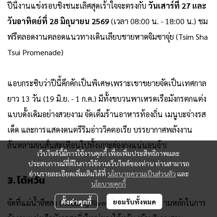
ปีนี้งานแข่งรอบชิงชนะเลิศสุดเร้าใจจะตรงกับ
วันเสาร์ที่ 27 และ
วันอาทิตย์ที่ 28 มิถุนายน 2569
(เวลา 08:00 น. - 18:00 น.)
ชม
ฟรีตลอดงานตลอดแนวทางเดินเลียบชายหาดจิมซาจุ่ย (Tsim Sha
Tsui Promenade)
แอบกระซิบว่าปีนี้คึกคักเป็นพิเศษเพราะเขาขยายจัดเป็นเทศกาล
ยาว 13 วัน (19 มิ.ย. - 1 ก.ค.) มีทั้งขบวนพาเหรดเรือมังกรตกแต่ง
แบบดั้งเดิมอย่างสวยงาม จัดเต็มร้านอาหารท้องถิ่น เมนูบะจ่างรส
เด็ด และการแสดงดนตรีริมอ่าววิคตอเรีย บรรยากาศพลังงาน
ล้นหลามจนสั่นสะเทือนไปทั้งเกาะฮ่องกงแน่นอนจ้า!
เว็บไซต์นี้มีการใช้งานคุกกี้ เพื่อเพิ่มประสิทธิภาพและ
ประสบการณ์ที่ดีในการใช้งานเว็บไซต์ของท่าน ท่านสามารถ
อ่านรายละเอียดเพิ่มเติมได้ที่
นโยบายความเป็นส่วนตัว
และ
3. ไต้หวัน
นโยบายคุกกี้
ตั้งค่าคุกกี้
ยอมรับทั้งหมด
จัดที่แม่น้ำจีหลง (Keelung River) ในไทเป เป็นสนามหลักในการ