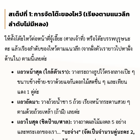
สเต็ปที่ 1: การจัดโต๊ะของไหว้ (เรียงตามแนวลึก
ลำดับไม่มีหลง)
ให้ตั้งโต๊ะไหว้ต่อหน้าตี่จู้เอี๊ยะ (ศาลเจ้าที่) หรือโต๊ะบรรพบุรุษนะ
คะ แล้วเรียงลำดับของไหว้ตามแนวลึก (จากฝั่งตัวเรายาวไปหาฝั่ง
ด้านใน) ตามนี้เลยค่ะ
แถวหน้าสุด (ใกล้ตัวเรา):
วางกระถางธูปไว้ตรงกลางเป๊ะ ๆ
ขนาบข้างซ้าย-ขวาด้วยแจกันดอกไม้สดชื่น ๆ และเทียน
แดง 1 คู่ค่ะ
แถวถัดมา:
วางถ้วยน้ำชา 5 ถ้วย เรียงหน้ากระดานสวย ๆ
ตามด้วยถ้วยเหล้า (ถ้ามี) เลยค่ะ
แถวในสุด (ชิดป้าย/ศาล):
วางถาดผลไม้มงคล 5 อย่าง
และพระเอกของเรา...
"บะจ่าง" (จัดเป็นจำนวนคู่นะคะ 2,