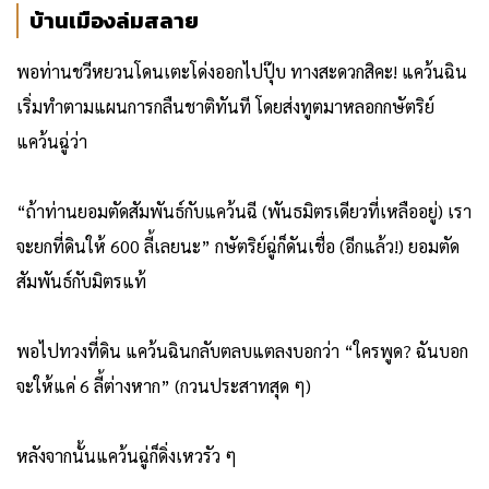
บ้านเมืองล่มสลาย
พอท่านชวีหยวนโดนเตะโด่งออกไปปุ๊บ ทางสะดวกสิคะ! แคว้นฉิน
เริ่มทำตามแผนการกลืนชาติทันที โดยส่งทูตมาหลอกกษัตริย์
แคว้นฉู่ว่า
“ถ้าท่านยอมตัดสัมพันธ์กับแคว้นฉี (พันธมิตรเดียวที่เหลืออยู่) เรา
จะยกที่ดินให้ 600 ลี้เลยนะ” กษัตริย์ฉู่ก็ดันเชื่อ (อีกแล้ว!) ยอมตัด
สัมพันธ์กับมิตรแท้
พอไปทวงที่ดิน แคว้นฉินกลับตลบแตลงบอกว่า “ใครพูด? ฉันบอก
จะให้แค่ 6 ลี้ต่างหาก” (กวนประสาทสุด ๆ)
หลังจากนั้นแคว้นฉู่ก็ดิ่งเหวรัว ๆ