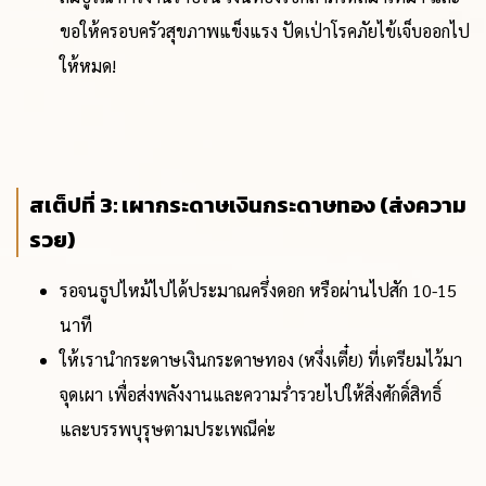
ขอให้ครอบครัวสุขภาพแข็งแรง ปัดเป่าโรคภัยไข้เจ็บออกไป
ให้หมด!
สเต็ปที่ 3: เผากระดาษเงินกระดาษทอง (ส่งความ
รวย)
รอจนธูปไหม้ไปได้ประมาณครึ่งดอก หรือผ่านไปสัก 10-15
นาที
ให้เรานำกระดาษเงินกระดาษทอง (หงึ่งเตี๋ย) ที่เตรียมไว้มา
จุดเผา เพื่อส่งพลังงานและความร่ำรวยไปให้สิ่งศักดิ์สิทธิ์
และบรรพบุรุษตามประเพณีค่ะ