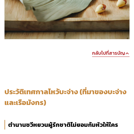
กลับไปที่สารบัญ
ประวัติเทศกาลไหว้บะจ่าง (ที่มาของบะจ่าง
และเรือมังกร)
ตำนานชวีหยวนผู้รักชาติไม่ยอมก้มหัวให้ใคร