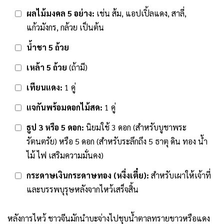
ผลไม้มงคล 5 อย่าง:
เช่น ส้ม, แอปเปิ้ลแดง, สาลี่,
แก้วมังกร, กล้วย เป็นต้น
น้ำชา 5 ถ้วย
เหล้า 5 ถ้วย
(ถ้ามี)
เทียนแดง:
1 คู่
แจกันพร้อมดอกไม้สด:
1 คู่
ธูป 3 หรือ 5 ดอก:
นิยมใช้ 3 ดอก (สำหรับบูชาพระ
รัตนตรัย) หรือ 5 ดอก (สำหรับระลึกถึง 5 ธาตุ ดิน ทอง น้ำ
ไม้ ไฟ เสริมความมั่นคง)
กระดาษเงินกระดาษทอง (หงึ่งเตี๋ย):
สำหรับเผาให้เจ้าที่
และบรรพบุรุษหลังจากไหว้เสร็จสิ้น
หลังการไหว้ ชาวจีนมักนำบะจ่างไปชุบน้ำตาลทรายขาวหรือแดง