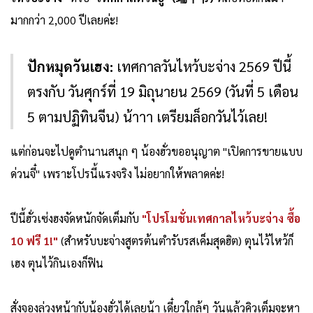
มากกว่า 2,000 ปีเลยค่ะ!
ปักหมุดวันเฮง:
เทศกาลวันไหว้บะจ่าง 2569 ปีนี้
ตรงกับ วันศุกร์ที่ 19 มิถุนายน 2569 (วันที่ 5 เดือน
5 ตามปฏิทินจีน) น้าาา เตรียมล็อกวันไว้เลย!
แต่ก่อนจะไปดูตำนานสนุก ๆ น้องฮั่วขออนุญาต "เปิดการขายแบบ
ด่วนจี๋" เพราะโปรนี้แรงจริง ไม่อยากให้พลาดค่ะ!
ปีนี้ฮั่วเซ่งฮงจัดหนักจัดเต็มกับ
"โปรโมชั่นเทศกาลไหว้บะจ่าง ซื้อ
10 ฟรี 1!"
(สำหรับบะจ่างสูตรต้นตำรับรสเค็มสุดฮิต) ตุนไว้ไหว้ก็
เฮง ตุนไว้กินเองก็ฟิน
สั่งจองล่วงหน้ากับน้องฮั่วได้เลยน้า เดี๋ยวใกล้ๆ วันแล้วคิวเต็มจะหา