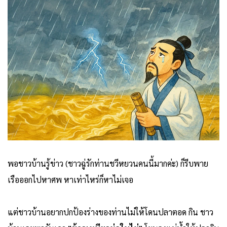
พอชาวบ้านรู้ข่าว (ชาวฉู่รักท่านชวีหยวนคนนี้มากค่ะ) ก็รีบพาย
เรือออกไปหาศพ หาเท่าไหร่ก็หาไม่เจอ
แต่ชาวบ้านอยากปกป้องร่างของท่านไม่ให้โดนปลาตอด กิน ชาว