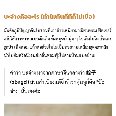
บะจ่างคืออะไร (ทำไมกินกี่ทีก็ไม่เบื่อ)
มันคือภูมิปัญญาจีนโบราณที่เอาข้าวเหนียวมาผัดจนหอม ฟิตเจอริ่
งกับไส้คาวหวานแบบจัดเต็ม ทั้งหมูหมักนุ่ม ๆ ไข่เค็มใบโต ถั่วแดง
ลูกบัว เห็ดหอม แล้วห่อด้วยใบไผ่เป็นทรงสามเหลี่ยมสุดคลาสสิก
นำไปต้มหรือนึ่งจนส่งกลิ่นหอมฟุ้งไปสามบ้านแปดบ้าน!
คำว่า บะจ่าง มาจากภาษาจีนกลางว่า
粽子
(zòngzi)
ส่วนสำเนียงแต้จิ๋วที่เราคุ้นหูก็คือ "บ๊ะ
จ่าง" นั่นเองค่ะ