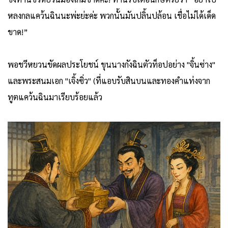
หลงกลแคว้นฉินนะพ่ะย่ะค่ะ
พวกนั้นมันปลิ้นปล้อน เชื่อไม่ได้เด็ด
ขาด!”
พอชวีหยวนขัดผลประโยชน์ ขุนนางกังฉินตัวท็อปอย่าง "จิ้นซ่าง"
และพระสนมเอก "เจิ้งซิ่ว" (ที่แอบรับสินบนและทองคำแท่งจาก
ทูตแคว้นฉินมาเรียบร้อยแล้ว