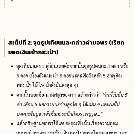
สเต็ปที่ 2: จุดธูปเทียนและกล่าวคำขอพร (เรียก
ยอดเงินเข้ากระเป๋า)
จุดเทียนแดง 1 คู่ก่อนเลยค่ะ จากนั้นจุดธูปคนละ 3 ดอก หรือ
5 ดอก (น้องฮั่วแนะนำ 5 ดอกนะคะ สื่อถึงหลัก 5 ธาตุ ดิน
ทอง น้ำ ไม้ ไฟ มั่งคั่งมั่นคงสุด ๆ)
จากนั้นบอกชื่อ-นามสกุลของเรา แล้วกล่าวว่า
"วันนี้วันขึ้น 5
ค่ำ เดือน 5 ขอถวายบะจ่างลูกโต ๆ ไส้แน่น ๆ และผลไม้
มงคลเพื่อบูชาเจ้าที่และระลึกถึงบรรพบุรุษ..."
แล้วอธิษฐานขอพรได้เลยค่ะคุณพี่ เน้นเรื่องความอุดม
สมบูรณ์ การงานราบรื่น เงินทองโชคลาภไหลมาเทมา และ