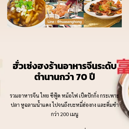
ฮั่วเซ่งฮงร้านอาหารจีนระดับ
ตำนานกว่า 70 ปี
รวมอาหารจีน ไทย ซีฟู้ด หม้อไฟ เป็ดปักกิ่ง กระเพาะ
ปลา หูฉลามน้ำแดง ไปจนถึงบะหมี่ฮ่องกง และติ่มซำ
กว่า 200 เมนู