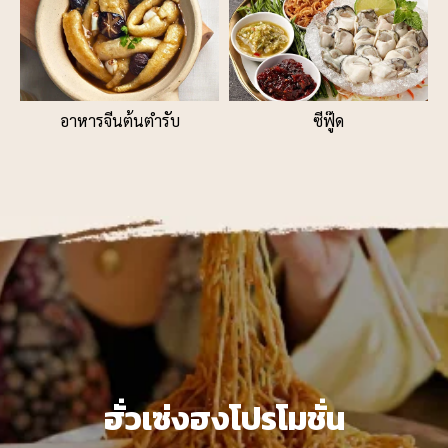
อาหารจีนต้นตำรับ
ซีฟู๊ด
ฮั่วเซ่งฮงโปรโมชั่น