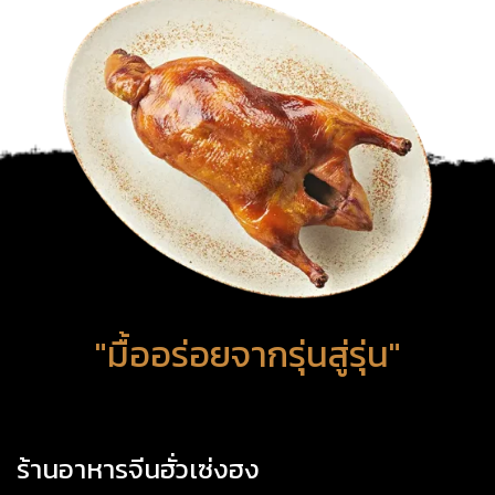
"มื้ออร่อยจากรุ่นสู่รุ่น"
ร้านอาหารจีนฮั่วเซ่งฮง