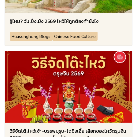
รู้ไหม? วันเช็งเม้ง 2569 ไหว้ให้ถูกต้องทำยังไง
Huasenghong Blogs
Chinese Food Culture
วิธีจัดโต๊ะไหว้เจ้า-บรรพบุรุษ-ไฉ่ซิงเอี้ย เลือกของไหว้ตรุษจีน