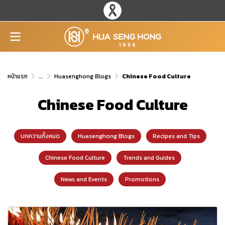
หน้าแรก
...
Huasenghong Blogs
Chinese Food Culture
Chinese Food Culture
บทความทั้งหมด
Huasenghong Blogs
Recipes and Tips
Chinese Food Culture
Trends and Guides
News and Events
Promotions