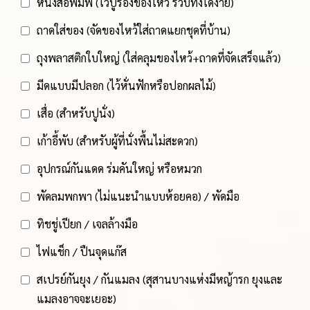
หนังสือพิมพ์ (ไว้ปูรองของไหว้ รวบทิ้งได้ง่าย)
ถาดใส่ของ (จัดของไหว้ใส่ถาดแยกชุดที่บ้าน)
ถุงพลาสติกใบใหญ่ (ใส่คลุมของไหว้+ถาดที่จัดเสร็จแล้ว)
มีดแบบมีปลอก (ไว้หั่นฟักหรือปอกผลไม้)
เสื่อ (สำหรับปูนั่ง)
เก้าอี้พับ (สำหรับผู้ที่นั่งพื้นไม่สะดวก)
อุปกรณ์กันแดด ร่มคันใหญ่ หรือหมวก
พัดลมพกพา (ไม่แนะนำแบบห้อยคอ) / พัดมือ
ทิชชู่เปียก / เจลล้างมือ
ไฟแช็ก / ปืนจุดแก๊ส
สเปรย์กันยุง / กันแมลง (สุสานบางแห่งมีหญ้ารก ยุงและ
แมลงอาจจะเยอะ)