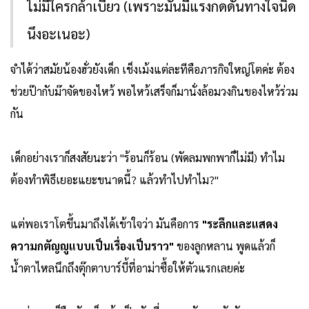
ไม่มีใครกล้าเบี้ยว (เพราะมันมีแรงกดดันทางใจนิด
นึงอะเนอะ)
จำได้ว่าสมัยน้องฮั่วยังเด็ก เช็งเม้งแต่ละทีคือภารกิจใหญ่โตค่ะ ต้อง
ช่วยป๊ากับม๊าจัดของไหว้ พอไหว้เสร็จก็มานั่งล้อมวงกินของไหว้ร่วม
กัน
เด็กอย่างเราก็สงสัยนะว่า "ร้อนก็ร้อน (พัดลมพกพาก็ไม่มี) ทำไม
ต้องทำพิธีเยอะแยะขนาดนี้? แล้วทำไปทำไม?"
แต่พอเราโตขึ้นมาถึงได้เข้าใจว่า มันคือการ
"ระลึกและแสดง
ความกตัญญูแบบเป็นเรื่องเป็นราว"
ของลูกหลาน พูดแล้วก็
น้ำตาไหลนึกถึงตุ๊กตาบาร์บี้ที่อาม่าซื้อให้ตัวแรกเลยค่ะ