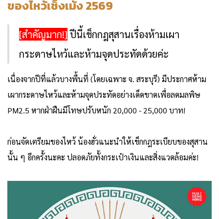
ของไหว้เช็งเม้ง 2569
[สำคัญมาก!]
ปีนี้เช็กกฎสุสานเรื่องห้ามเผา
กระดาษไหว้และห้ามจุดประทัดด้วยค่ะ
เนื่องจากปีที่แล้วบางพื้นที่ (โดยเฉพาะ จ. สระบุรี) มีประกาศห้าม
เผากระดาษไหว้และห้ามจุดประทัดอย่างเด็ดขาดเพื่อลดมลพิษ
PM2.5 หากฝ่าฝืนมีโทษปรับหนัก 20,000 - 25,000 บาท!
ก่อนจัดเตรียมของไหว้ น้องฮั่วแนะนำให้เช็กกฎระเบียบของสุสาน
นั้น ๆ อีกครั้งนะคะ ปลอดภัยทั้งกระเป๋าเงินและสิ่งแวดล้อมค่ะ!