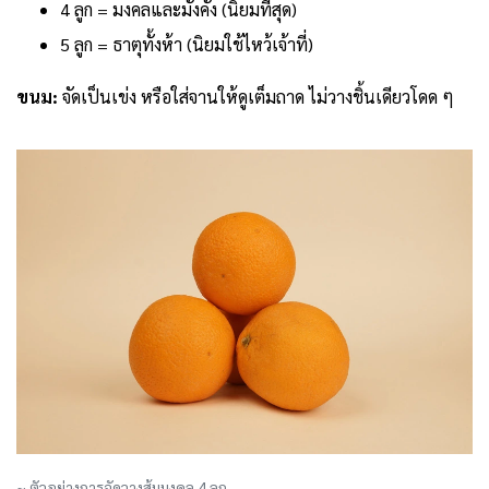
4 ลูก = มงคลและมั่งคั่ง (นิยมที่สุด)
5 ลูก = ธาตุทั้งห้า (นิยมใช้ไหว้เจ้าที่)
ขนม:
จัดเป็นเข่ง หรือใส่จานให้ดูเต็มถาด ไม่วางชิ้นเดียวโดด ๆ
~ ตัวอย่างการจัดวางส้มมงคล 4 ลูก