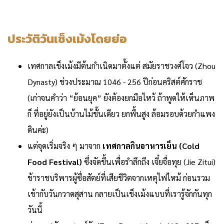
ประวัติวันเช็งเม้งโดยย่อ
เทศกาลเช็งเม้งมีต้นกำเนิดมาตั้งแต่ สมัยราชวงศ์โจว (Zhou
Dynasty) ช่วงประมาณ 1046 - 256 ปีก่อนคริสต์ศักราช
(เก่าจนคำว่า “ย้อนยุค” ยังต้องยกมือไหว้ ถ้าพูดให้เห็นภาพ
ก็ ที่อยู่ยังเป็นบ้านไม้ชั้นเดียว ยกพื้นสูง ล้อมรอบด้วยกำแพง
ดินค่ะ)
แต่จุดเริ่มจริง ๆ มาจาก
เทศกาลกินอาหารเย็น (Cold
Food Festival)
ซึ่งจัดขึ้นเพื่อรำลึกถึง เจี๋ยจื่อทุย (Jie Zitui)
ข้าราชบริพารผู้ซื่อสัตย์ที่เสียชีวิตจากเหตุไฟไหม้ ก่อนรวม
เข้ากับวันกวาดสุสาน กลายเป็นเช็งเม้งแบบที่เรารู้จักกันทุก
วันนี้