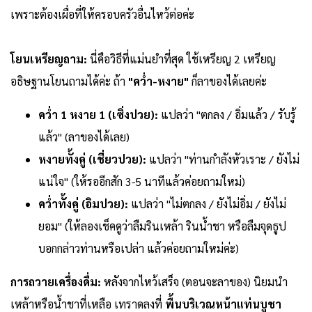
เพราะต้องเผื่อที่ให้ครอบครัวอื่นไหว้ต่อค่ะ
โยนเหรียญถาม:
นี่คือวิธีที่แม่นยำที่สุด ใช้เหรียญ 2 เหรียญ
อธิษฐานโยนถามได้ค่ะ ถ้า
"คว่ำ-หงาย"
ก็ลาของได้เลยค่ะ
คว่ำ 1 หงาย 1 (เซิ่งปวย):
แปลว่า "ตกลง / อิ่มแล้ว / รับรู้
แล้ว" (ลาของได้เลย)
หงายทั้งคู่ (เชี่ยวปวย):
แปลว่า "ท่านกำลังหัวเราะ / ยังไม่
แน่ใจ" (ให้รออีกสัก 3-5 นาทีแล้วค่อยถามใหม่)
คว่ำทั้งคู่ (อิมปวย):
แปลว่า "ไม่ตกลง / ยังไม่อิ่ม / ยังไม่
ยอม" (ให้ลองเช็คดูว่าลืมรินเหล้า รินน้ำชา หรือลืมจุดธูป
บอกกล่าวท่านหรือเปล่า แล้วค่อยถามใหม่ค่ะ)
การถวายเครื่องดื่ม:
หลังจากไหว้เสร็จ (ตอนจะลาของ) นิยมนำ
เหล้าหรือน้ำชาที่เหลือ เทราดลงที่
พื้นบริเวณหน้าแท่นบูชา