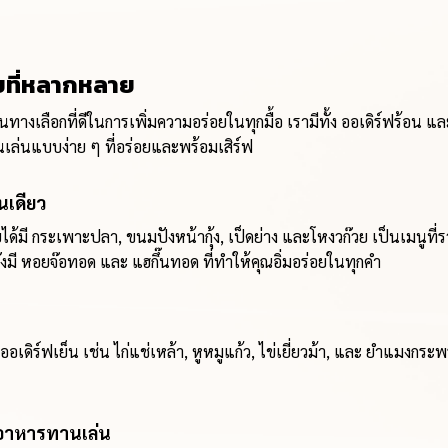
อยที่หลากหลาย
ป็นทางเลือกที่ดีในการเพิ่มความอร่อยในทุกมื้อ เรามีทั้ง ออเดิร์ฟร้อน 
่นแบบง่าย ๆ ที่อร่อยและพร้อมเสิร์ฟ
นเดียว
ร่อยได้มี กระเพาะปลา, ขนมปังหน้ากุ้ง, เป็ดย่าง และโหงวก๊วย เป็
มี หอยจ๊อทอด และ แฮกึ๊นทอด ที่ทำให้คุณอิ่มอร่อยในทุกคำ
เดิร์ฟเย็น เช่น ไก่แช่เหล้า, หูหมูแก้ว, ไข่เยี่ยวม้า, และ ยำแมงกระ
กอาหารทานเล่น