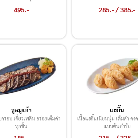
495.-
285 .- / 385.-
หูหมูแก้ว
แฮกี๊น
ุบกรอบ เคี้ยวเพลิน อร่อยเต็มคำ
เนื้อแฮกี๊นเนียนนุ่ม เต็มคำ ค
ทุกชิ้น
แบบต้นตำรับ
185.-
215.- / 325.-