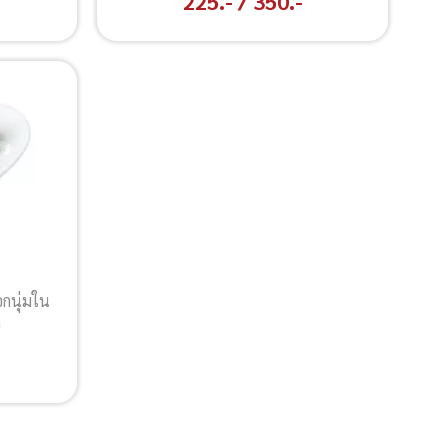
225.- / 350.-
กนุ่มใน
ย