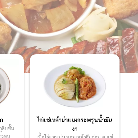
อก
ไก่แช่เหล้ายำแมงกระพรุนน้ำมัน
ดิบชั้น
งา
กกรอบ
เนื้อไก่แสนนุ่ม หอมเหล้าจีนอ่อน ๆ แช่