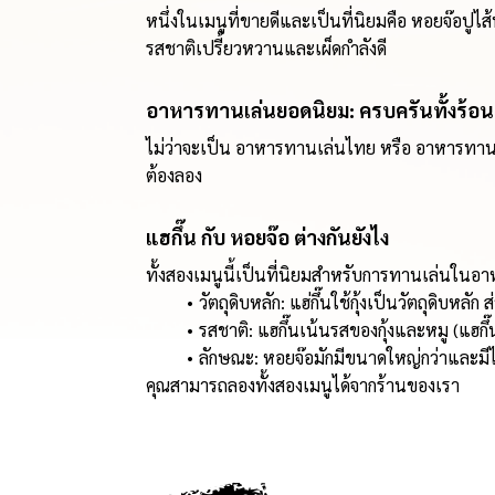
หนึ่งในเมนูที่ขายดีและเป็นที่นิยมคือ หอยจ๊อปูไ
รสชาติเปรี้ยวหวานและเผ็ดกำลังดี
อาหารทานเล่นยอดนิยม: ครบครันทั้งร้อน
ไม่ว่าจะเป็น อาหารทานเล่นไทย หรือ อาหารทานเล่
ต้องลอง
แฮกึ๊น กับ หอยจ๊อ ต่างกันยังไง
ทั้งสองเมนูนี้เป็นที่นิยมสำหรับการทานเล่นในอา
วัตถุดิบหลัก: แฮ่กึ๊นใช้กุ้งเป็นวัตถุดิบหลัก
รสชาติ: แฮกึ๊นเน้นรสของกุ้งและหมู (แฮกึ
ลักษณะ: หอยจ๊อมักมีขนาดใหญ่กว่าและมีไส
คุณสามารถลองทั้งสองเมนูได้จากร้านของเรา