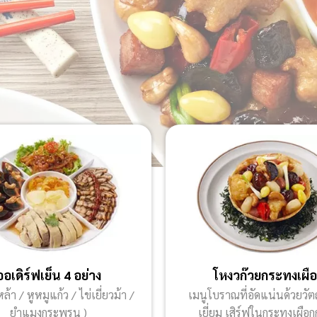
ออเดิร์ฟเย็น 4 อย่าง
โหงวก๊วยกระทงเผื
หล้า / หูหมูแก้ว / ไข่เยี่ยวม้า /
เมนูโบราณที่อัดแน่นด้วยวัตถุ
ยำแมงกระพรุน )
เยี่ยม เสิร์ฟในกระทงเผือ