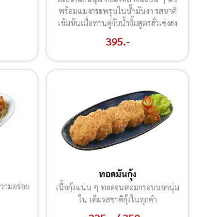
พร้อมแมงกระพรุนในน้ำมันงา รสชาติ
เข้มข้นเมื่อทานคู่กับน้ำจิ้มสูตรฮั่วเซ่งฮง
395.-
ทอดมันกุ้ง
งความอร่อย
เนื้อกุ้งแน่น ๆ ทอดจนหอมกรอบนอกนุ่ม
ใน เต็มรสชาติกุ้งในทุกคำ