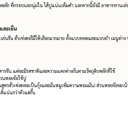
ส้ทะลัก ที่กรอบนอกนุ่มใน ไส้ปูแน่นเต็มคำ นอกจากนี้ยังมี อาหารทานเล
และเย็น
นจีน ฮั่วเซ่งฮงก็มีให้เลือกมากมาย ทั้งแบบทอดและแบบยำ เมนูต่าง ๆ 
หารจีน แต่จะมีรสชาติและความแตกต่างกันตามวัตถุดิบหลักที่ใช้
 ส่วนหอยจ๊อใช้ปู
๊นสูตรฮั่วเซ่งฮงจะเป็นกุ้งและมันหมูเพิ่มความหอมมัน) ส่วนหอยจ๊อจะเ
้แน่นกว่าตัวแฮกึ๊น