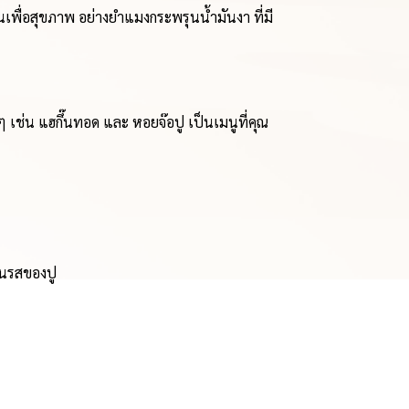
่นเพื่อสุขภาพ อย่างยำแมงกระพรุนน้ำมันงา ที่มี
เช่น แฮกึ๊นทอด และ หอยจ๊อปู เป็นเมนูที่คุณ
น้นรสของปู