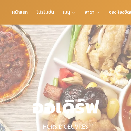
หน้าแรก
โปรโมชั่น
เมนู
สาขา
จองห้องจัดเ
ออเดิร์ฟ
HORS D'OEUVRES