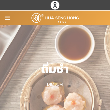
ติ่มซำ
DIMSUM