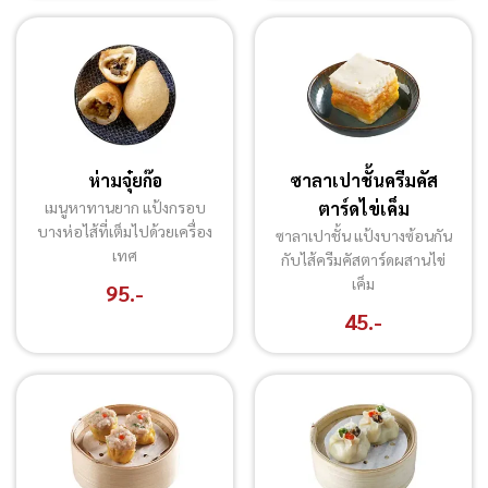
ห่ามจุ๋ยก๊อ
ซาลาเปาชั้นครีมคัส
เมนูหาทานยาก แป้งกรอบ
ตาร์ดไข่เค็ม
บางห่อไส้ที่เต็มไปด้วยเครื่อง
ซาลาเปาชั้น แป้งบางซ้อนกัน
เทศ
กับไส้ครีมคัสตาร์ดผสานไข่
เค็ม
95.-
45.-