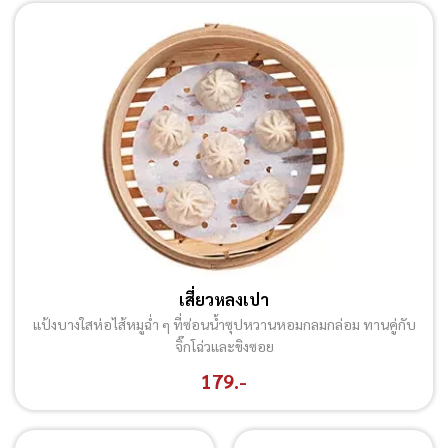
เสี่ยวหลงเปา
แป้งบางใสห่อไส้หมูฉ่ำ ๆ ที่ซ่อนน้ำซุปหวานหอมกลมกล่อม ทานคู่กับ
จิ๊กโฉ่วและขิงซอย
179.-