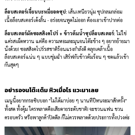
ล็อบสเตอร์เจี๋ยนบะหมี่ยอดซุป
: เส้นเหนียวนุ่ม ซุปกลมกล่อม
เนื้อล็อบสเตอร์เด้งลิ้น - อร่อยจนพูดไม่ออก ต้องเอาเข้าปากต่อ
ล็อบสเตอร์ผัดซอสสิงคโปร์ + ข้าวต้มน้ำซุปล็อบสเตอร์
: ไม่ใช่
แค่รสเผ็ดหวาน แต่คือ ความหอมละมุนจนโต๊ะข้าง ๆ อยากย้ายมา
นั่งด้วย! ซอสสิงคโปร์รสชาติร้อนแรงกำลังดี คลุกเคล้าเนื้อ
ล็อบสเตอร์แน่น ๆ แบบชุ่มฉ่ำ เสิร์ฟกับข้าวต้มร้อน ๆ ซดแล้วเข้า
กันสุดๆ
อย่ารอจนโต๊ะเต็ม หิวเมื่อไร แวะมาเลย
เมนูนี้อยากกระซิบบอก "ไม่ได้มาบ่อย ๆ นานทีปีหนจะมาสักครั้ง"
ทั้งสด ทั้งคุ้ม ใครพลาดคือเสียดายระดับชาติ! จะชวนแฟน ชวน
ครอบครัว หรือพาลูกค้าปิดดีล ก็ไม่ควรพลาดด้วยประการทั้งปวงค่ะ