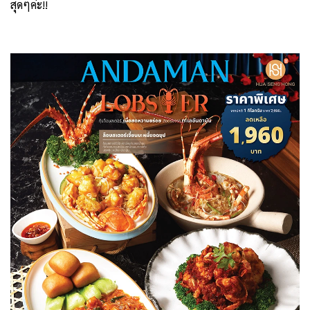
สุดๆค่ะ!!