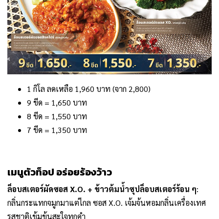
1 กิโล ลดเหลือ 1,960 บาท (จาก 2,800)
9 ขีด = 1,650 บาท
8 ขีด = 1,550 บาท
7 ขีด = 1,350 บาท
เมนูตัวท็อป อร่อยร้องว้าว
ล็อบสเตอร์ผัดซอส X.O. + ข้าวต้มน้ำซุปล็อบสเตอร์ร้อน ๆ
:
กลิ่นกระแทกจมูกมาแต่ไกล ซอส X.O. เจ้มจ้นหอมกลิ่นเครื่องเทศ
รสชาติเข้มข้นสะใจทุกคำ