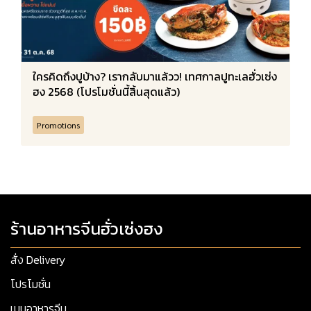
ใครคิดถึงปูบ้าง? เรากลับมาแล้วว! เทศกาลปูทะเลฮั่วเซ่ง
ฮง 2568 (โปรโมชั่นนี้สิ้นสุดแล้ว)
Promotions
ร้านอาหารจีนฮั่วเซ่งฮง
สั่ง Delivery
โปรโมชั่น
เมนูอาหารจีน