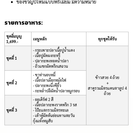
ของขวัญปีใหม่แบบพรีเมียม มีความหมาย
รายการอาหาร:
ชุดอิ่มบุญ
เมนูหลัก
ทุกชุดได้รับ
1,699.-
- กระเพาะปลาเนื้อปูน้ำแดง
- เนื้อปูผัดผงกะหรี่
ชุดที่ 1
- ปลากะพงทอดน้ำปลา
- ถั่วแขกผัดพริกเสฉวน
- ขาห่านอบหมี่
ข้าวสวย 4 ถ้วย
- เนื้อปลาเผือกหม้อไฟ
ชุดที่ 2
+
- ปลากะพงนึ่งซีอิ้ว
สาคูรวมมิตรแคนตาลูป 4
- กะหล่ำปลีผัดน้ำปลาหมูกรอบ
ถ้วย
- ออเดิร์ฟ 2 สี
- เนื้อปลากะพงราดพริก 3 รส
ชุดที่ 3
- โป๊ะแตกรวมมิตรทะเล
- เต้าหู้ผัดต้นอ่อนทานตะวัน
กุ้งแห้งหมูสับ