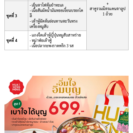
+
- เย็นตาโฟต้มยำทะเล
สาคูรวมมิตรแคนตาลูป
- เนื้อสันผัดน้ำมันหอยเจี๋ยนบรอกโค
1 ถ้วย
ชุดที่ 3
ลี
- เต้าหู้ผัดต้นอ่อนทานตะวันทรง
เครื่องหมูสับ
- แกงจืดเต้าหู้ญี่ปุ่นหมูสับสาหร่าย
ชุดที่ 4
- หม่าฟ่อเต้าฟู่
- เนื้อปลากะพงราดพริก 3 รส