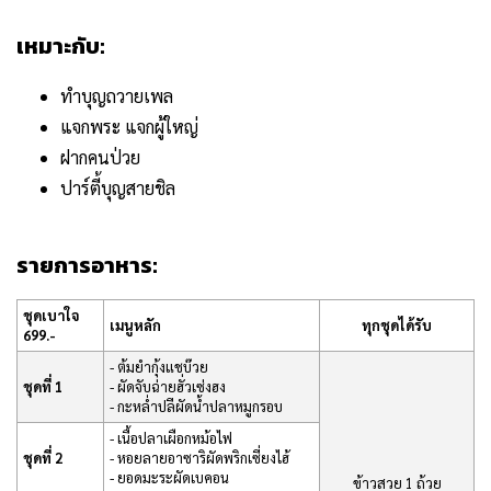
เหมาะกับ:
ทำบุญถวายเพล
แจกพระ แจกผู้ใหญ่
ฝากคนป่วย
ปาร์ตี้บุญสายชิล
รายการอาหาร:
ชุดเบาใจ
เมนูหลัก
ทุกชุดได้รับ
699.-
- ต้มยำกุ้งแชบ๊วย
ชุดที่ 1
- ผัดจับฉ่ายฮั่วเซ่งฮง
- กะหล่ำปลีผัดน้ำปลาหมูกรอบ
- เนื้อปลาเผือกหม้อไฟ
ชุดที่ 2
- หอยลายอาซาริผัดพริกเซี่ยงไฮ้
- ยอดมะระผัดเบคอน
ข้าวสวย 1 ถ้วย