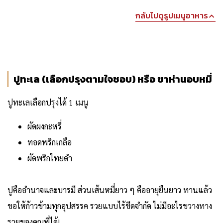
กลับไปดูรูปเมนูอาหาร
ปูทะเล (เลือกปรุงตามใจชอบ) หรือ ขาห่านอบหมี่
ปูทะเลเลือกปรุงได้ 1 เมนู
ผัดผงกะหรี่
ทอดพริกเกลือ
ผัดพริกไทยดำ
ปูคืออำนาจและบารมี ส่วนเส้นหมี่ยาว ๆ คืออายุยืนยาว ทานแล้ว
ขอให้ก้าวข้ามทุกอุปสรรค รวยแบบไร้ขีดจำกัด ไม่มีอะไรขวางทาง
รวยของคุณพี่ได้!