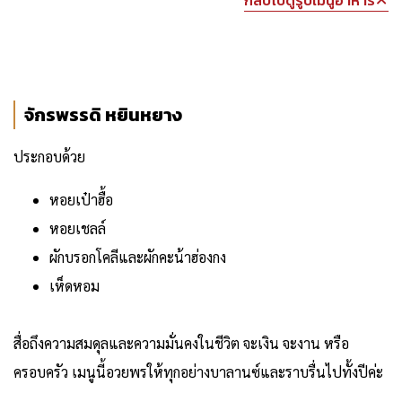
กลับไปดูรูปเมนูอาหาร
จักรพรรดิ หยินหยาง
ประกอบด้วย
หอยเป๋าฮื้อ
หอยเชลล์
ผักบรอกโคลีและผักคะน้าฮ่องกง
เห็ดหอม
สื่อถึงความสมดุลและความมั่นคงในชีวิต จะเงิน จะงาน หรือ
ครอบครัว เมนูนี้อวยพรให้ทุกอย่างบาลานซ์และราบรื่นไปทั้งปีค่ะ