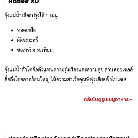
ผัดซอส XO
กุ้งแม่น้ำเลือกปรุงได้ 1 เมนู
ทอดเกลือ
ผัดผงกะหรี่
ซอสพริกกระเทียม
กุ้งแม่น้ำตัวโตคือตัวแทนความรุ่งเรืองและความสุข ส่วนหอยเชลล์
สื่อถึงโชคลาภก้อนใหญ่ ให้ความสำเร็จคุณพี่พุ่งเสียดฟ้าไปเลย!
กลับไปดูรูปเมนูอาหาร