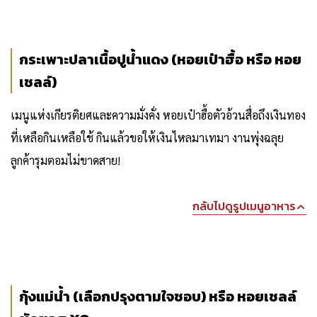
กระเพาะปลาเนื้อปูน้ำแดง (หอยเป๋าฮื้อ หรือ หอย
เชลล์)
เมนูแห่งเกียรติยศและความมั่งคั่ง หอยเป๋าฮื้อตัวอ้วนสื่อถึงเงินทอง
ที่เหลือกินเหลือใช้ กินแล้วขอให้เงินไหลมาเทมา งานพุ่งฉลุย
ลูกค้ารุมตอมไม่ขาดสาย!
กลับไปดูรูปเมนูอาหาร
กุ้งแม่น้ำ (เลือกปรุงตามใจชอบ) หรือ หอยเชลล์