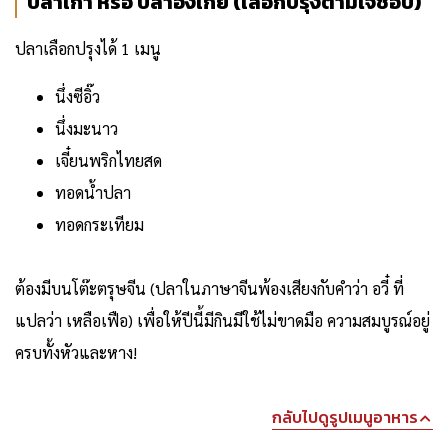
ปลาเก๋า หรือ ปลาอังเกย (เลือกปรุงตามใจชอบ)
ปลาเลือกปรุงได้ 1 เมนู
นึ่งซีอิ๊ว
นึ่งมะนาว
เจี๋ยนพริกไทยสด
ทอดน้ำปลา
ทอดกระเทียม
ต้องมีบนโต๊ะตรุษจีน (ปลาในภาษาจีนพ้องเสียงกับคำว่า อวี๋ ที่
แปลว่า เหลือเฟือ) เพื่อให้ปีนี้มีกินมีใช้ไม่ขาดมือ ความสมบูรณ์อยู่
ครบทั้งหัวและหาง!
กลับไปดูรูปเมนูอาหาร