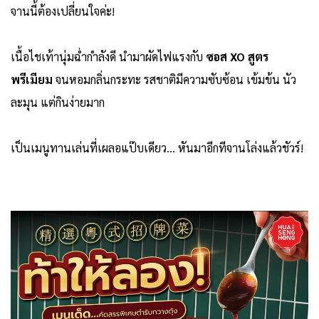
จานนี้ต้องเปลี่ยนใจค่ะ!
เนื้อไชเท้านุ่มฉ่ำกำลังดี นำมาผัดไฟแรงกับ
ซอส XO สูตร
พรีเมียม
จนหอมกลิ่นกระทะ รสชาติมีความซับซ้อน เข้มข้น นัว
ละมุน แต่กินง่ายมาก
เป็นเมนูทานเล่นที่เผลอแป๊บเดียว... หันมาอีกทีจานโล่งแล้วชัวร์!