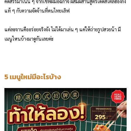
คัดสรรมาเน้น ๆ จากเชฟฝีมือฉกาจ ผสมผสานสูตรเด็ดสไตล์ฮ่องกง
แท้ ๆ กับความจัดจ้านที่คนไทยเลิฟ
แต่ละจานคืออร่อยจริงจัง ไม่ได้มาเล่น ๆ แค่ให้ถ่ายรูปสวยน้า มี
เมนูไหนบ้างมาดูกันเลยค่ะ
5 เมนูใหม่มีอะไรบ้าง