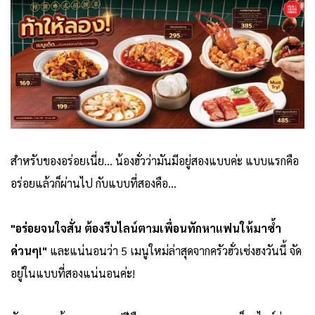
สำหรับของอร่อยเนี่ย... น้องฮั่วว่ามันมีอยู่สองแบบค่ะ แบบแรกคือ
อร่อยแล้วก็ผ่านไป กับแบบที่สองคือ...
"อร่อยจนใจสั่น ต้องรีบไลน์ตามเพื่อนทักหาแฟนให้มาซ้ำ
ด่วนๆ!"
และแน่นอนว่า 5 เมนูใหม่ล่าสุดจากครัวฮั่วเซ่งฮงวันนี้ จัด
อยู่ในแบบที่สองแน่นอนค่ะ!