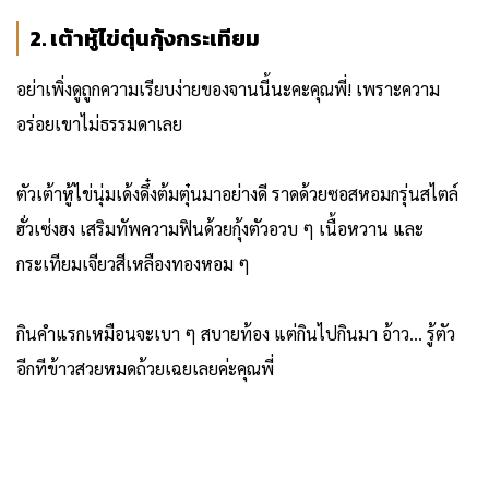
2. เต้าหู้ไข่ตุ๋นกุ้งกระเทียม
อย่าเพิ่งดูถูกความเรียบง่ายของจานนี้นะคะคุณพี่! เพราะความ
อร่อยเขาไม่ธรรมดาเลย
ตัวเต้าหู้ไข่นุ่มเด้งดึ๋งต้มตุ๋นมาอย่างดี ราดด้วยซอสหอมกรุ่นสไตล์
ฮั่วเซ่งฮง เสริมทัพความฟินด้วยกุ้งตัวอวบ ๆ เนื้อหวาน และ
กระเทียมเจียวสีเหลืองทองหอม ๆ
กินคำแรกเหมือนจะเบา ๆ สบายท้อง แต่กินไปกินมา อ้าว... รู้ตัว
อีกทีข้าวสวยหมดถ้วยเฉยเลยค่ะคุณพี่