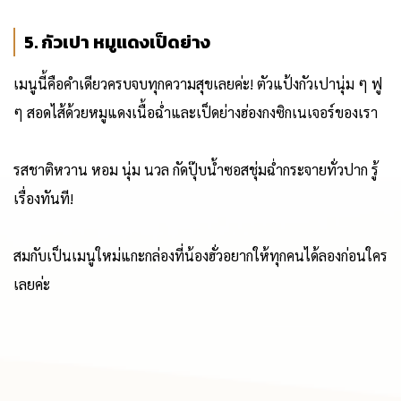
5. กัวเปา หมูแดงเป็ดย่าง
เมนูนี้คือคำเดียวครบจบทุกความสุขเลยค่ะ! ตัวแป้งกัวเปานุ่ม ๆ ฟู
ๆ สอดไส้ด้วยหมูแดงเนื้อฉ่ำและเป็ดย่างฮ่องกงซิกเนเจอร์ของเรา
รสชาติหวาน หอม นุ่ม นวล กัดปุ๊บน้ำซอสชุ่มฉ่ำกระจายทั่วปาก รู้
เรื่องทันที!
สมกับเป็นเมนูใหม่แกะกล่องที่น้องฮั่วอยากให้ทุกคนได้ลองก่อนใคร
เลยค่ะ