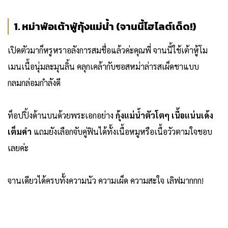
1. หม่าฟ่อเต้าฟู่กุ้งแม่น้ำ (จานนี้ไฮไลต์เด็ด!)
เปิดตัวมาก็หรูหราอลังการสมชื่อแล้วค่ะคุณพี่ จานนี้ใช้เต้าหู้โม
เมนเนื้อนุ่มละมุนลิ้น คลุกเคล้ากับซอสหม่าล่ารสเผ็ดชาแบบ
กลมกล่อมกำลังดี
ท็อปปิ้งด้านบนด้วยพระเอกอย่าง
กุ้งแม่น้ำตัวโตๆ เนื้อแน่นเด้ง
เต็มคำ
แถมยังเลือกจับคู่ฟินได้ทั้งเนื้อหมูหรือเนื้อวัวตามใจชอบ
เลยค่ะ
จานเดียวได้ครบทั้งความนัว ความเผ็ด ความสะใจ เลิฟมากกก!