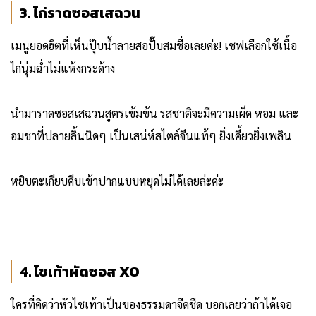
3. ไก่ราดซอสเสฉวน
เมนูยอดฮิตที่เห็นปุ๊บน้ำลายสอปั๊บสมชื่อเลยค่ะ! เชฟเลือกใช้เนื้อ
ไก่นุ่มฉ่ำไม่แห้งกระด้าง
นำมาราดซอสเสฉวนสูตรเข้มข้น รสชาติจะมีความเผ็ด หอม และ
อมชาที่ปลายลิ้นนิดๆ เป็นเสน่ห์สไตล์จีนแท้ๆ ยิ่งเคี้ยวยิ่งเพลิน
หยิบตะเกียบคีบเข้าปากแบบหยุดไม่ได้เลยล่ะค่ะ
4. ไชเท้าผัดซอส XO
ใครที่คิดว่าหัวไชเท้าเป็นของธรรมดาจืดชืด บอกเลยว่าถ้าได้เจอ