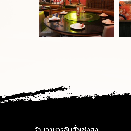
ร้านอาหารจีนฮั่วเซ่งฮง