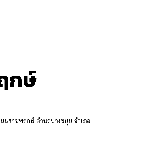
ฤกษ์
 1 ถนนราชพฤกษ์ ตำบลบางขนุน อำเภอ