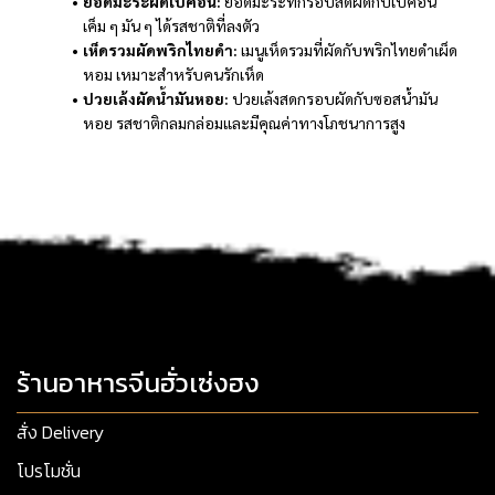
ยอดมะระผัดเบคอน:
ยอดมะระที่กรอบสดผัดกับเบคอน
เค็ม ๆ มัน ๆ ได้รสชาติที่ลงตัว
เห็ดรวมผัดพริกไทยดำ:
เมนูเห็ดรวมที่ผัดกับพริกไทยดำเผ็ด
หอม เหมาะสำหรับคนรักเห็ด
ปวยเล้งผัดน้ำมันหอย:
ปวยเล้งสดกรอบผัดกับซอสน้ำมัน
หอย รสชาติกลมกล่อมและมีคุณค่าทางโภชนาการสูง
ร้านอาหารจีนฮั่วเซ่งฮง
สั่ง Delivery
โปรโมชั่น