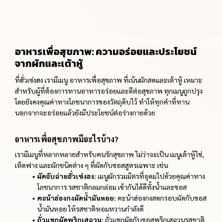
อาหารเพื่อสุขภาพ: ความอร่อยและประโยชน์
จากผักและเต้าหู้
ที่ฮั่วเซ่งฮง เรามีเมนู อาหารเพื่อสุขภาพ ที่เน้นผักสดและเต้าหู้ เหมาะ
สำหรับผู้ที่ต้องการทานอาหารอร่อยและดีต่อสุขภาพ ทุกเมนูถูกปรุง
โดยยังคงคุณค่าทางโภชนาการของวัตถุดิบไว้ ทำให้ทุกคำที่ทาน
นอกจากจะอร่อยแล้วยังมีประโยชน์ต่อร่างกายด้วย
อาหารเพื่อสุขภาพมีอะไรบ้าง?
เรามีเมนูที่หลากหลายสำหรับคนรักสุขภาพ ไม่ว่าจะเป็น เมนูเต้าหู้ไข่,
เห็ดฟาง และผักชนิดต่าง ๆ ที่ผัดกับซอสสูตรเฉพาะ เช่น
ผัดจับฉ่ายฮั่วเซ่งฮง:
เมนูผักรวมมิตรที่อุดมไปด้วยคุณค่าทาง
โภชนาการ รสชาติกลมกล่อม เข้ากันได้ดีทั้งน้ำและซอส
คะน้าฮ่องกงผัดน้ำมันหอย:
คะน้าฮ่องกงสดกรอบผัดกับซอส
น้ำมันหอย ให้รสชาติหอมหวานกำลังดี
ถั่วแขกผัดพริกเสฉวน:
ถั่วแขกผัดกับซอสพริกเสฉวนรสชาติ