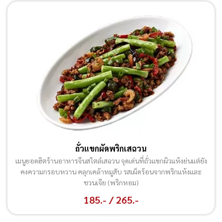
ถั่วแขกผัดพริกเสฉวน
เมนูยอดฮิตร้านอาหารจีนสไตล์เสฉวน จุดเด่นที่ถั่วแขกผิวแห้งย่นแต่ยัง
คงความกรอบหวาน คลุกเคล้าหมูสับ รสเผ็ดร้อนจากพริกแห้งและ
ชวนเจีย (พริกหอม)
185.- / 265.-