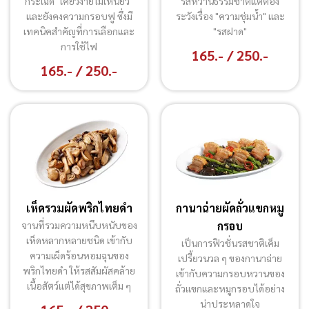
กระเฉด "เคี้ยวง่ายไม่เหนียว"
รสหวานธรรมชาติแต่ต้อง
และยังคงความกรอบฟู ซึ่งมี
ระวังเรื่อง "ความชุ่มน้ำ" และ
เทคนิคสำคัญที่การเลือกและ
"รสฝาด"
การใช้ไฟ
165.- / 250.-
165.- / 250.-
เห็ดรวมผัดพริกไทยดำ
กานาฉ่ายผัดถั่วแขกหมู
จานที่รวมความหนึบหนับของ
กรอบ
เห็ดหลากหลายชนิด เข้ากับ
เป็นการฟิวชั่นรสชาติเค็ม
ความเผ็ดร้อนหอมฉุนของ
เปรี้ยวนวล ๆ ของกานาฉ่าย
พริกไทยดำ ให้รสสัมผัสคล้าย
เข้ากับความกรอบหวานของ
เนื้อสัตว์แต่ได้สุขภาพเต็ม ๆ
ถั่วแขกและหมูกรอบได้อย่าง
น่าประหลาดใจ