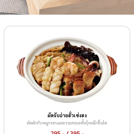
ผัดจับฉ่ายฮั่วเซ่งฮง
ผัดผักกับหมูกรอบและรวมทะเลทั้งกุ้งหมึกชิ้นโต
295.- / 395.-