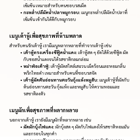
เข้มข้น เหมาะสำหรับคนชอบรสเผ็ด
กะหล่ำปลีผัดน้ำปลาหมูกรอบ:
เมนูกะหล่ำปลีผัดน้ำปลาที่
เข้มข้น เข้ากันได้ดีกับหมูกรอบ
เมนูเต้าหู้เพื่อสุขภาพที่ห้ามพลาด
สำหรับคนรักเต้าหู้ เรามีเมนูหลากหลายที่ทำจากเต้าหู้ เช่น
เต้าหู้ทรงเครื่องซีฟู้ดน้ำแดง:
เต้าหู้สด ๆ ยัดไส้ด้วยซีฟู้ด ผัด
กับซอสน้ำแดงจนได้รสชาติกลมกล่อม
หม่าฟ่อเต้าฟู่:
เต้าหู้ผัดสไตล์เสฉวน เผ็ดร้อนและหอมกลิ่น
พริกไทยดำ เหมาะสำหรับคนที่ชอบรสจัด
เต้าหู้ผัดตันอ่อนทานตะวันกุ้งแห้งหมูสับ:
เมนูเต้าหู้ที่ผัดกับ
ต้นอ่อนทานตะวัน กุ้งแห้ง และหมูสับ ให้ความหอมและ
รสชาติลงตัว
เมนูผักเพื่อสุขภาพที่หลากหลาย
นอกจากเต้าหู้ เรายังมีเมนูผักที่หลากหลาย เช่น
ผัดผักบุ้งไฟแดง:
ผักบุ้งสด ๆ ผัดกับไฟแดงให้รสชาติหอมมัน
และกรอบในทุกคำ