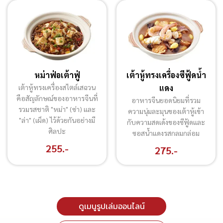
หม่าฟ่อเต้าฟู่
เต้าหู้ทรงเครื่องซีฟู้ดน้ำ
เต้าหู้ทรงเครื่องสไตล์เสฉวน
แดง
คือสัญลักษณ์ของอาหารจีนที่
อาหารจีนยอดนิยมที่รวม
รวมรสชาติ "หม่า" (ซ่า) และ
ความนุ่มละมุนของเต้าหู้เข้า
"ล่า" (เผ็ด) ไว้ด้วยกันอย่างมี
กับความสดเด้งของซีฟู้ดและ
ศิลปะ
ซอสน้ำแดงรสกลมกล่อม
255.-
275.-
ดูเมนูรูปเล่มออนไลน์