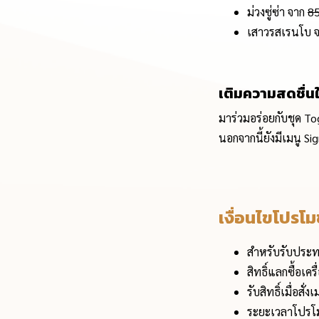
ม่วงซู่ซ่า จาก
8
เสาวรสเรนโบ 
เติมความสดชื่นให
มาร่วมอร่อยกับชุด Tog
นอกจากนี้ยังมีเมนู Sig
เงื่อนไขโปรโมช
สำหรับรับประทา
สิทธิ์แลกซื้อเ
รับสิทธิ์เมื่อส
ระยะเวลาโปรโมช