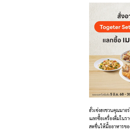
ฮั่วเซ่งฮงชวนคุณมาอร่
แลกซื้อเครื่องดื่มใน
สดชื่นให้มื้ออาหารข