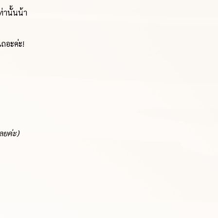
่านั้นน้า
เถอะค่ะ!
่เลยค่ะ)