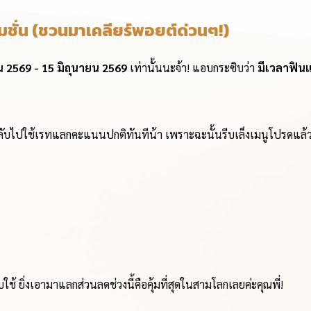
มชั่น (ชวนมาเคลียร์พอยต์ด่วนๆ!)
น 2569 - 15 มิถุนายน 2569
เท่านั้นนะจ้า! แอบกระซิบว่า
มีเวลาฟินแ
บไปใช้เรทแลกคะแนนปกติทันทีน้า เพราะฉะนั้นรีบเล็งเมนูโปรดแล้วพุ่
ช้ ยิ่งเอามาแลกส่วนลดช่วงนี้คือคุ้มที่สุดในสามโลกเลยค่ะคุณพี่!