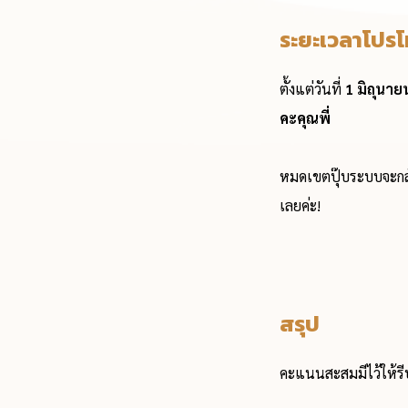
ระยะเวลาโปรโ
ตั้งแต่วันที่
1 มิถุนาย
คะคุณพี่
หมดเขตปุ๊บระบบจะกลั
เลยค่ะ!
สรุป
คะแนนสะสมมีไว้ให้รีบใ