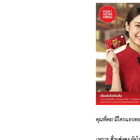
คุณพี่คะ! มีใครแอบด
เพราะ
ฮั่วเซ่งฮง
จัดโ