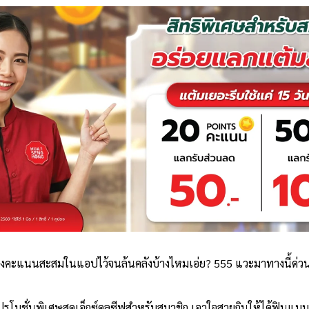
องคะแนนสะสมในแอปไว้จนล้นคลังบ้างไหมเอ่ย? 555 แวะมาทางนี้ด่วน 
ปรโมชั่นพิเศษสุดเอ็กซ์คลูซีฟสำหรับสมาชิก เอาใจสายกินให้ได้ฟินแบบกร