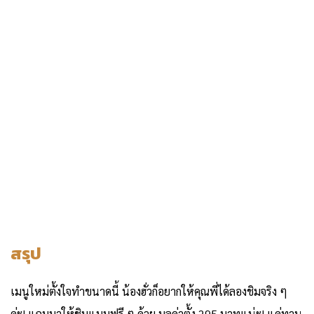
สรุป
เมนูใหม่ตั้งใจทำขนาดนี้ น้องฮั่วก็อยากให้คุณพี่ได้ลองชิมจริง ๆ
ค่ะ! แถมมาให้ชิมแบบฟรี ๆ ด้วย มูลค่าตั้ง 295 บาทแน่ะ! แค่ทาน