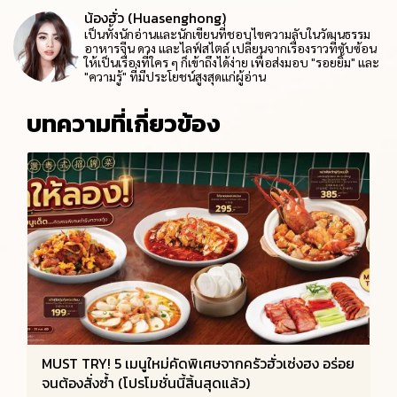
น้องฮั่ว (Huasenghong)
เป็นทั้งนักอ่านและนักเขียนที่ชอบไขความลับในวัฒนธรรม
อาหารจีน ดวง และไลฟ์สไตล์ เปลี่ยนจากเรื่องราวที่ซับซ้อน
ให้เป็นเรื่องที่ใคร ๆ ก็เข้าถึงได้ง่าย เพื่อส่งมอบ "รอยยิ้ม" และ
"ความรู้" ที่มีประโยชน์สูงสุดแก่ผู้อ่าน
บทความที่เกี่ยวข้อง
MUST TRY! 5 เมนูใหม่คัดพิเศษจากครัวฮั่วเซ่งฮง อร่อย
จนต้องสั่งซ้ำ (โปรโมชั่นนี้สิ้นสุดแล้ว)