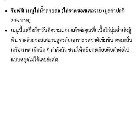
รับฟรี! เมนูไก่น้ำลายสอ (ไก่ราดซอสเสฉวน)
(มูลค่าปกติ
295 บาท)
เมนูนี้แค่ชื่อก็การันตีความแซ่บแล้วค่ะคุณพี่! เนื้อไก่นุ่มฉ่ำเด้งสู้
ฟัน ราดด้วยซอสเสฉวนสูตรลับเฉพาะ รสชาติเข้มข้น หอมกลิ่น
เครื่องเทศ เผ็ดนิด ๆ กำลังนัว ชวนให้หยิบตะเกียบคีบคำต่อไป
แบบหยุดไม่ได้เลยล่ะค่ะ!